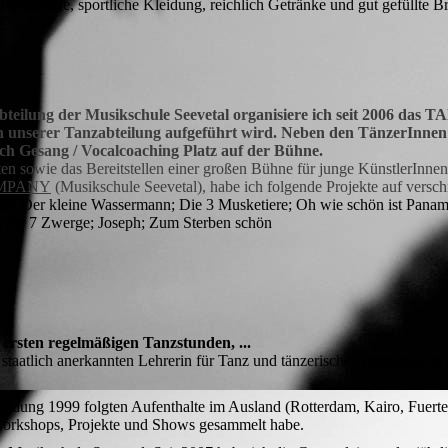
urnschuhe, sportliche Kleidung, reichlich Getränke und gut gefüllte B
bteilung der Musikschule Seevetal organisiere ich seit 2006 d
n unserer Tanzabteilung aufgeführt wird. Neben den TänzerInnen
ch Gesang / Vocalcoaching Platz auf der Bühne.
n sowie das Bereitstellen einer großen Bühne für junge KünstlerInnen 
OMPANY
(Musikschule Seevetal), habe ich folgende Projekte auf vers
s; Der kleine Wassermann; Die 3 Musketiere; Oh wie schön ist Panam
d die 7 Zwerge; Joseph; Zum Sterben schön
 ersten regelmäßigen Tanzstunden, ...
taatlich anerkannten Lehrerin für Tanz und tänzerische Gymnastik an 
ldung 1999 folgten Aufenthalte im Ausland (Rotterdam, Kairo, Fuertev
Workshops, Projekte und Shows gesammelt habe.