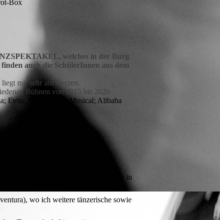
rot-Box
as TANZSPEKTAKEL, welches in der Burg
 finden auch die SchülerInnen aus dem
liegt mir sehr am Herzen.
chiedenen Bühnen von 2015 bis 2020
a; Evita; High School Musical; Alibaba
der traditionsreichen Lola Rogge Schule in
entura), wo ich weitere tänzerische sowie