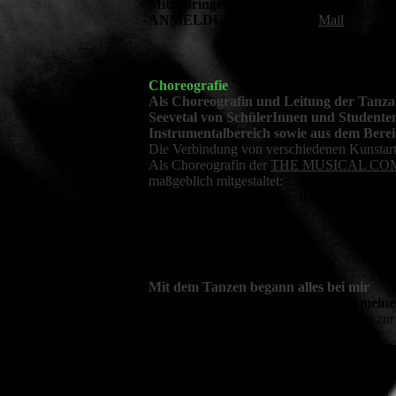
Mitzubringen:
Anti-Rutsch-Socken, Hallent
ANMELDUNG:
einfach per
Mail
Choreografie
Als Choreografin und Leitung der Tanza
Seevetal von SchülerInnen und Studente
Instrumentalbereich sowie aus dem Berei
Die Verbindung von verschiedenen Kunstarte
Als Choreografin der
THE MUSICAL C
maßgeblich mitgestaltet:
Cats; Rent; Nonnsen
sucht die 40 Räuber; Hair; Rotkäppchen un
Mit dem Tanzen begann
alles bei
mir
Bereits mit fünf Jahren begann ich meine
1997 begann ich meine Ausbildung zur s
Hamburg.
Nach erfolgreichem Abschluss der Ausbi
tanzpädagogische Erfahrungen durch 