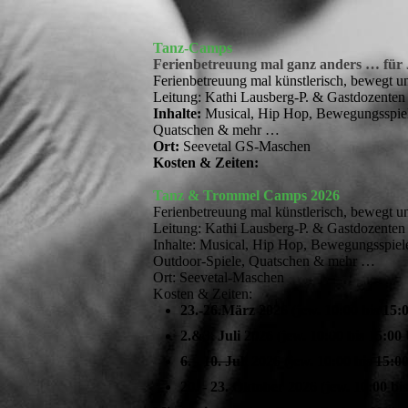
Tanz-Camps
Ferienbetreuung mal ganz anders … für
Ferienbetreuung mal künstlerisch, bewegt u
Leitung: Kathi Lausberg-P. & Gastdozenten 
Inhalte:
Musical, Hip Hop, Bewegungsspiele,
Quatschen & mehr …
Ort:
Seevetal GS-Maschen
Kosten & Zeiten:
Tanz & Trommel Camps 2026
Ferienbetreuung mal künstlerisch, bewegt u
Leitung: Kathi Lausberg-P. & Gastdozenten
Inhalte: Musical, Hip Hop, Bewegungsspiele
Outdoor-Spiele, Quatschen & mehr …
Ort: Seevetal-Maschen
Kosten & Zeiten:
23.-26.März 2026 (jew. 1
2.&3. Juli 2026 (jew. 10
6. - 10. Juli 2026 (jew. 10:00
20. - 23. Oktober 2026 (jew. 10:00 