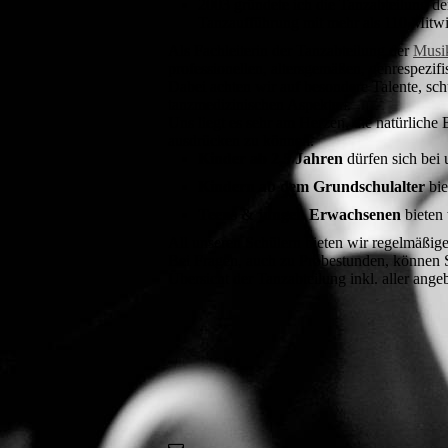
2003 gründete ich die Tanzabteilung de
Tanzaufführung mit mehr als 110 Mitwi
Als Fachleiterin der Tanzabteilung der
Musik
professionellen, altersgemäßen, genrespezif
Dabei achten wir auf besondere Talente, sch
tanzmedizinischen Aspekten.
Uns liegt es sehr am Herzen, die natürlich
ausdrücken zu können.
Kinder ab 2,5 Jahren
dürfen sich bei 
Kindern ab dem Grundschulalter
bie
Teens & jungen Erwachsenen
bieten
All unseren Schülern bieten wir regelmäßige
Bei Fragen, auch zu Probestunden, können
Übersicht der Tanzabteilung inkl. aller ange