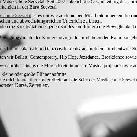
r Musikschule Seevetal. Seit 2007 habe ich die Gesamtleitung der jährl
rkenden in der Burg Seevetal.
schule Seevetal
ist es mir wie auch meinen Mitarbeiterinnen ein beson
ischen und abwechslungsreichen Unterricht zu bieten.
ulen die Kreativität eines jeden Kindes und fördern die Beweglichkeit
e Bewegungsfreude der Kinder aufzugreifen und ihnen den Raum zu geb
uns frühmusikalisch und tänzerisch kreativ ausprobieren und entwickeln
ten wir Ballett, Contemporary, Hip Hop, Jazzdance, Breakdance so
 wir darüber hinaus die Möglichkeit, in unsere Musicalprojekte sowie an
 kleine oder große Bühnenauftritte.
 Sie mich
kontaktieren
oder direkt auf die Seite der
Musikschule Seeveta
botenen Kurse, Zeiten etc.