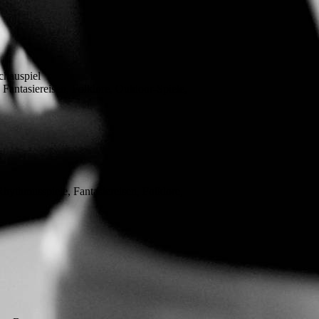
chauspiel
Fantasiereisen, Folklore, Outdoor-Spiele,
ythmusspiele, Fantasiereisen, Folklore,