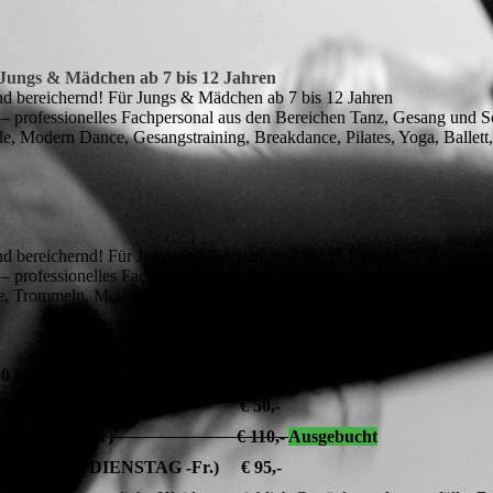
 Jungs & Mädchen ab 7 bis 12 Jahren
nd bereichernd! Für Jungs & Mädchen ab 7 bis 12 Jahren
– professionelles Fachpersonal aus den Bereichen Tanz, Gesang und S
 Modern Dance, Gesangstraining, Breakdance, Pilates, Yoga, Ballett, 
nd bereichernd! Für Jungs & Mädchen ab 7 bis 12 Jahren
 – professionelles Fachpersonal aus den Bereichen Tanz & Musik!
, Trommeln, Modern Dance, Percussions, Breakdance, Pilates, Yoga, Rh
0:00 bis 15:00 Uhr) € 95,-
:00 bis 15:00 Uhr) € 50,-
 bis 15:00 /Fr.13:30 Uhr) € 110,-
Ausgebucht
bis 15:00 Uhr/ DIENSTAG -Fr.) € 95,-